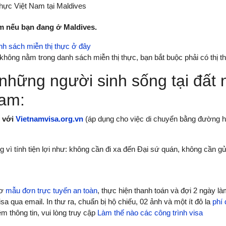
thực Việt Nam tại Maldives
m nếu bạn đang ở Maldives.
h sách miễn thị thực ở đây
không nằm trong danh sách miễn thị thực, bạn bắt buộc phải có thị 
những người sinh sống tại đất 
Nam:
h với
Vietnamvisa.org.vn
(áp dụng cho việc di chuyển bằng đường h
ì tính tiện lợi như: không cần đi xa đến Đại sứ quán, không cần gửi 
sơ
mẫu đơn trực tuyến an toàn
, thực hiện thanh toán và đợi 2 ngày l
a qua email. In thư ra, chuẩn bị hộ chiếu, 02 ảnh và một ít đô la
phí 
m thông tin, vui lòng truy cập
Làm thế nào các công trình visa