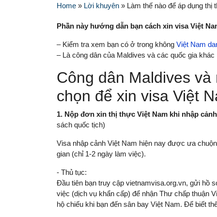
Home
»
Lời khuyên
»
Làm thế nào để áp dụng thị 
Phần này hướng dẫn bạn cách xin visa Việt Na
– Kiểm tra xem bạn có ở trong không
Việt Nam dan
– Là công dân của Maldives và các quốc gia khác 
Công dân Maldives và 
chọn để xin visa Việt 
1. Nộp đơn xin thị thực Việt Nam khi nhập cản
sách quốc tịch)
Visa nhập cảnh Việt Nam hiện nay được ưa chuộng v
gian (chỉ 1-2 ngày làm việc).
- Thủ tục:
Đầu tiên bạn truy cập vietnamvisa.org.vn, gửi hồ 
việc (dịch vụ khẩn cấp) để nhận Thư chấp thuận Vis
hộ chiếu khi bạn đến sân bay Việt Nam. Để biết thê