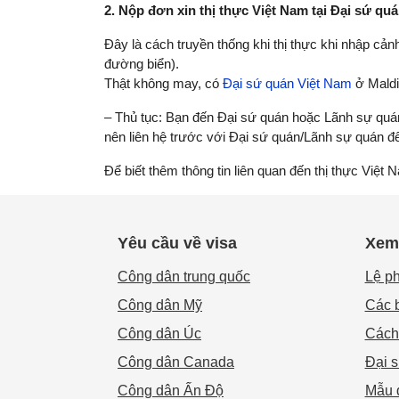
2. Nộp đơn xin thị thực Việt Nam tại Đại sứ q
Đây là cách truyền thống khi thị thực khi nhập cả
đường biển).
Thật không may, có
Đại sứ quán Việt Nam
ở Maldi
– Thủ tục: Bạn đến Đại sứ quán hoặc Lãnh sự quán
nên liên hệ trước với Đại sứ quán/Lãnh sự quán để 
Để biết thêm thông tin liên quan đến thị thực Việt N
Yêu cầu về visa
Xem 
Công dân trung quốc
Lệ ph
Công dân Mỹ
Các b
Công dân Úc
Cách 
Công dân Canada
Đại 
Công dân Ấn Độ
Mẫu đ