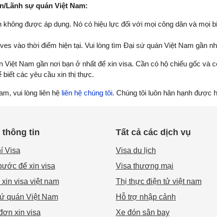
uán/Lãnh sự quán Việt Nam:
nh không được áp dụng. Nó có hiệu lực đối với mọi công dân và mọi 
ves vào thời điểm hiện tại. Vui lòng tìm Đại sứ quán Việt Nam gần nh
 Việt Nam gần nơi bạn ở nhất để xin visa. Cần có hộ chiếu gốc và c
biết các yêu cầu xin thị thực.
am, vui lòng liên hệ
liên hệ chúng tôi
. Chúng tôi luôn hân hạnh được h
thông tin
Tất cả các dịch vụ
í Visa
Visa du lịch
ước để xin visa
Visa thương mại
xin visa việt nam
Thị thực điện tử việt nam
sứ quán Việt Nam
Hỗ trợ nhập cảnh
ơn xin visa
Xe đón sân bay