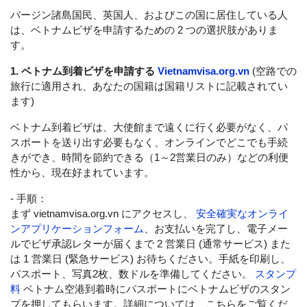
バージン諸島国民、英国人、およびこの国に居住している人
は、ベトナムビザを申請するための 2 つの選択肢がありま
す。
1. ベトナム到着ビザを申請する
Vietnamvisa.org.vn
(空路での
旅行に適用され、あなたの国籍は国籍リストに記載されてい
ます)
ベトナム到着ビザは、大使館まで遠くに行く必要がなく、パ
スポートを送り出す必要もなく、オンラインでどこでも手続
きができ、時間を節約できる（1～2営業日のみ）などの利便
性から、現在好まれています。
- 手順：
まず vietnamvisa.org.vn にアクセスし、
安全確実なオンライ
ンアプリケーションフォーム
、お支払いを完了し、電子メー
ルでビザ承認レターが届くまで 2 営業日 (通常サービス) また
は 1 営業日 (緊急サービス) お待ちください。手紙を印刷し、
パスポート、写真2枚、数ドルを準備してください。
スタンプ
料
ベトナム空港到着時にパスポートにベトナムビザのスタン
プを押してもらいます。詳細については、こちらをご覧くだ