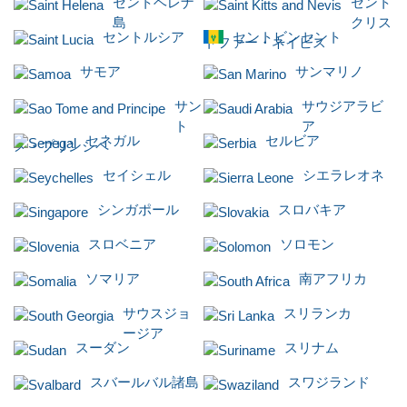
セントヘレナ
セント
島
クリス
セントルシア
セントビンセント
トファー・ネイビス
サモア
サンマリノ
サン
サウジアラビ
ト
ア
セネガル
セルビア
メ・プリンシペ
セイシェル
シエラレオネ
シンガポール
スロバキア
スロベニア
ソロモン
ソマリア
南アフリカ
サウスジョ
スリランカ
ージア
スーダン
スリナム
スバールバル諸島
スワジランド