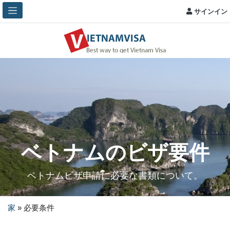
サインイン
ベトナムのビザ要件
ベトナムビザ申請に必要な書類について。
家
»
必要条件