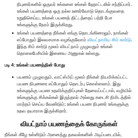
நிபுணர்களில் ஒருவர் உங்களை உங்கள் ஹோட்டலில் சந்திப்பார்.
உங்கள் பயணத்தை ஒரு நல்ல உணர்வோடு தொடங்குவதை
உறுதிசெய்ய, உங்கள் பயணத் திட்டத்தைப் பற்றி பேச
உங்களுக்கு நேரம் இருக்கிறது.
உங்கள் பயணத்தை நீங்கள் எங்கு தொடங்கினாலும், நாங்கள்
எப்போதும் இலவசமாக வழங்குவோம்
வியட்நாமிய சிம் கார்டு
.
இந்த சிம் கார்டு மூலம் வியட்நாம் முழுவதும் உங்கள்
தொலைபேசியில் இணைய அணுகல் உள்ளது.
படி 4: உங்கள் பயணத்தின் போது
பயணம் முழுவதும், வாட்ஸ்அப் மூலம் நீங்கள் நியமிக்கப்பட்ட
பயண நிபுணரை எப்போதும் தொடர்பு கொள்ளலாம். இது
உங்களுக்கு பயண உதவிக்குறிப்புகள் தேவைப்பட்டால், வழியில்
உங்களுக்கு சிக்கல்கள் இருந்தால் அல்லது கடைசி நிமிடத்தில்
மாற்றம் செய்ய வேண்டும்; உங்கள் பயண நிபுணர் உங்களுக்கு
உதவ தயாராக இருக்கிறார்.
வியட்நாம் பயணத்தைக் கோருங்கள்
நீங்கள் கீழே உள்ளிடும் அனைத்து தகவல்களின் அடிப்படையில்,