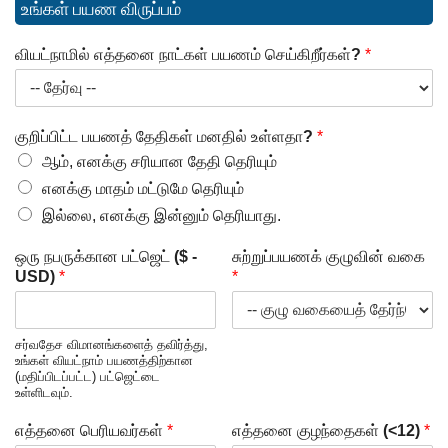
உங்கள் பயண விருப்பம்
வியட்நாமில் எத்தனை நாட்கள் பயணம் செய்கிறீர்கள்?
*
குறிப்பிட்ட பயணத் தேதிகள் மனதில் உள்ளதா?
*
ஆம், எனக்கு சரியான தேதி தெரியும்
எனக்கு மாதம் மட்டுமே தெரியும்
இல்லை, எனக்கு இன்னும் தெரியாது.
ஒரு நபருக்கான பட்ஜெட் ($ -
சுற்றுப்பயணக் குழுவின் வகை
USD)
*
*
சர்வதேச விமானங்களைத் தவிர்த்து,
உங்கள் வியட்நாம் பயணத்திற்கான
(மதிப்பிடப்பட்ட) பட்ஜெட்டை
உள்ளிடவும்.
எத்தனை பெரியவர்கள்
*
எத்தனை குழந்தைகள் (<12)
*