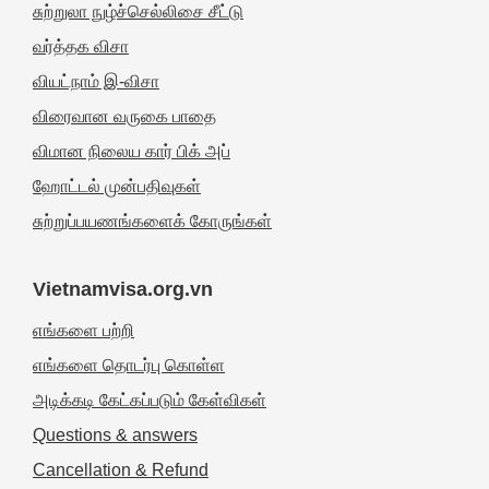
சுற்றுலா நுழ்ச்செல்லிசை சீட்டு
வர்த்தக விசா
வியட்நாம் இ-விசா
விரைவான வருகை பாதை
விமான நிலைய கார் பிக் அப்
ஹோட்டல் முன்பதிவுகள்
சுற்றுப்பயணங்களைக் கோருங்கள்
Vietnamvisa.org.vn
எங்களை பற்றி
எங்களை தொடர்பு கொள்ள
அடிக்கடி கேட்கப்படும் கேள்விகள்
Questions & answers
Cancellation & Refund