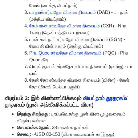
போங் (வடக்கு வியட்நாம்)
டா நாங் சர்வதேச விமான நிலையம்
(DAD) - டா நாங்
(மத்திய வியட்நாம்)
கேம் ரான் சர்வதேச விமான நிலையம்
(CXR) - Nha
Trang (தென்-மத்திய கடற்கரை)
டான் சன் நாட் சர்வதேச விமான நிலையம் (SGN) -
ஹோ சி மின் நகரம் (தெற்கு வியட்நாம்)
Phu Quoc சர்வதேச விமான நிலையம்
(PQC) - Phu
Quoc தீவு
லியன் குவாங் சர்வதேச விமான நிலையம் (டிஎல்ஐ) - டா
லாட்
கேன் தோ சர்வதேச விமான நிலையம் (விசிஏ) - கேன்
தோ (மீகாங் டெல்டா பகுதி)
விருப்பம் 3: இல் விண்ணப்பிக்கவும்
வியட்நாம் தூதரகம்
/
தூதரகம் (முன்-அங்கீகரிக்கப்பட்ட விசா)
இதற்கு சிறந்தது:
புறப்படுவதற்கு முன் விசா முழுவதையும்
விரும்புபவர்கள்
செயலாக்க நேரம்:
3-5 வணிக நாட்கள்
செலவு:
~USD 80-150 (விசா வகையைச் சார்ந்தது)