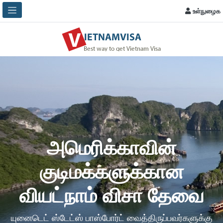
உள்நுழைக
அமெரிக்காவின்
குடிமக்களுக்கான
வியட்நாம் விசா தேவை
யுனைடெட் ஸ்டேட்ஸ் பாஸ்போர்ட் வைத்திருப்பவர்களுக்கு