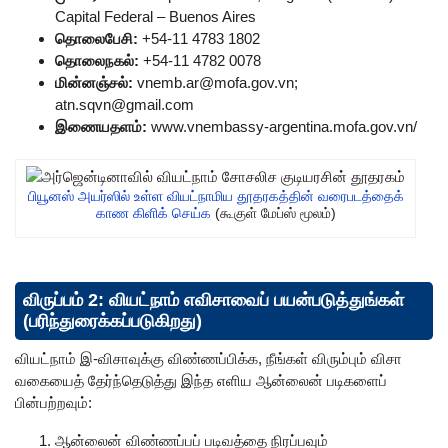
Capital Federal – Buenos Aires
தொலைபேசி:
+54-11 4783 1802
தொலைநகல்:
+54-11 4782 0078
மின்னஞ்சல்:
vnemb.ar@mofa.gov.vn
;
atn.sqvn@gmail.com
இணையதளம்:
www.vnembassy-argentina.mofa.gov.vn/
பியூனஸ் அயர்ஸில் உள்ள வியட்நாமிய தூதரகத்தின் வரைபடத்தைக்
காண கிளிக் செய்க
(கூகுள் மேப்ஸ் மூலம்)
விருப்பம் 2: வியட்நாம் எவிசாவைப் பயன்படுத்துங்கள்
(பரிந்துரைக்கப்படுகிறது)
வியட்நாம் இ-விசாவுக்கு விண்ணப்பிக்க, நீங்கள் விரும்பும் விசா
வகையைத் தேர்ந்தெடுத்து இந்த எளிய ஆன்லைன் படிகளைப்
பின்பற்றவும்:
ஆன்லைன் விண்ணப்பப் படிவத்தை நிரப்பவும்