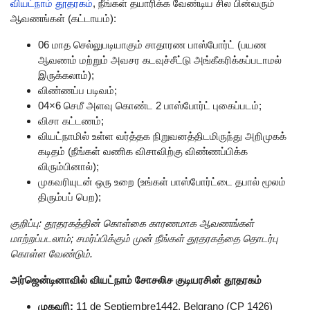
வியட்நாம் தூதரகம்
, நீங்கள் தயாரிக்க வேண்டிய சில பின்வரும்
ஆவணங்கள் (கட்டாயம்):
06 மாத செல்லுபடியாகும் சாதாரண பாஸ்போர்ட் (பயண
ஆவணம் மற்றும் அவசர கடவுச்சீட்டு அங்கீகரிக்கப்படாமல்
இருக்கலாம்);
விண்ணப்ப படிவம்;
04×6 செமீ அளவு கொண்ட 2 பாஸ்போர்ட் புகைப்படம்;
விசா கட்டணம்;
வியட்நாமில் உள்ள வர்த்தக நிறுவனத்திடமிருந்து அறிமுகக்
கடிதம் (நீங்கள் வணிக விசாவிற்கு விண்ணப்பிக்க
விரும்பினால்);
முகவரியுடன் ஒரு உறை (உங்கள் பாஸ்போர்ட்டை தபால் மூலம்
திரும்பப் பெற);
குறிப்பு: தூதரகத்தின் கொள்கை காரணமாக ஆவணங்கள்
மாற்றப்படலாம்; சமர்ப்பிக்கும் முன் நீங்கள் தூதரகத்தை தொடர்பு
கொள்ள வேண்டும்.
அர்ஜென்டினாவில் வியட்நாம் சோசலிச குடியரசின் தூதரகம்
முகவரி:
11 de Septiembre1442, Belgrano (CP 1426)