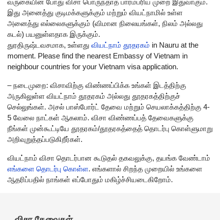
வருகையின் போது விசா பொருந்தாத பாரம்பரிய முறை இதுவாகும்.
இது அனைத்து குடிமக்களுக்கும் மற்றும் வியட்நாமில் உள்ள
அனைத்து எல்லைகளுக்கும் (விமான நிலையங்கள், நிலம் அல்லது
கடல்) பயனுள்ளதாக இருக்கும்.
துரதிருஷ்டவசமாக, உள்ளது
வியட்நாம் தூதரகம்
in Nauru at the
moment. Please find the nearest Embassy of Vietnam in
neighbour countries for your Vietnam visa application.
– நடைமுறை: விசாவிற்கு விண்ணப்பிக்க உங்கள் இடத்திற்கு
அருகிலுள்ள வியட்நாம் தூதரகம் அல்லது தூதரகத்திற்குச்
செல்லுங்கள். அசல் பாஸ்போர்ட் தேவை மற்றும் செயலாக்கத்திற்கு 4-
5 வேலை நாட்கள் ஆகலாம். விசா விண்ணப்பத் தேவைகளுக்கு
நீங்கள் முன்கூட்டியே தூதரகம்/தூதரகத்தைத் தொடர்பு கொள்ளுமாறு
அறிவுறுத்தப்படுகிறீர்கள்.
வியட்நாம் விசா தொடர்பான கூடுதல் தகவலுக்கு, தயங்க வேண்டாம்
எங்களை தொடர்பு கொள்ள
. எங்களால் சிறந்த முறையில் உங்களை
ஆதரிப்பதில் நாங்கள் எப்போதும் மகிழ்ச்சியடைகிறோம்.
விசா தேவைகள்