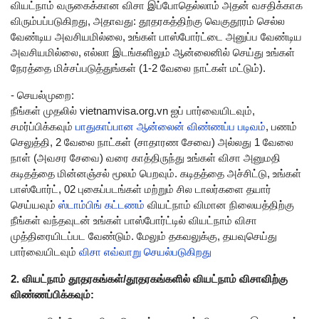
வியட்நாம் வருகைக்கான விசா இப்போதெல்லாம் அதன் வசதிக்காக
விரும்பப்படுகிறது, அதாவது: தூதரகத்திற்கு வெகுதூரம் செல்ல
வேண்டிய அவசியமில்லை, உங்கள் பாஸ்போர்ட்டை அனுப்ப வேண்டிய
அவசியமில்லை, எல்லா இடங்களிலும் ஆன்லைனில் செய்து உங்கள்
நேரத்தை மிச்சப்படுத்துங்கள் (1-2 வேலை நாட்கள் மட்டும்).
- செயல்முறை:
நீங்கள் முதலில் vietnamvisa.org.vn ஐப் பார்வையிடவும்,
சமர்ப்பிக்கவும்
பாதுகாப்பான ஆன்லைன் விண்ணப்ப படிவம்
, பணம்
செலுத்தி, 2 வேலை நாட்கள் (சாதாரண சேவை) அல்லது 1 வேலை
நாள் (அவசர சேவை) வரை காத்திருந்து உங்கள் விசா அனுமதி
கடிதத்தை மின்னஞ்சல் மூலம் பெறவும். கடிதத்தை அச்சிட்டு, உங்கள்
பாஸ்போர்ட், 02 புகைப்படங்கள் மற்றும் சில டாலர்களை தயார்
செய்யவும்
ஸ்டாம்பிங் கட்டணம்
வியட்நாம் விமான நிலையத்திற்கு
நீங்கள் வந்தவுடன் உங்கள் பாஸ்போர்ட்டில் வியட்நாம் விசா
முத்திரையிடப்பட வேண்டும். மேலும் தகவலுக்கு, தயவுசெய்து
பார்வையிடவும்
விசா எவ்வாறு செயல்படுகிறது
2. வியட்நாம் தூதரகங்கள்/தூதரகங்களில் வியட்நாம் விசாவிற்கு
விண்ணப்பிக்கவும்: