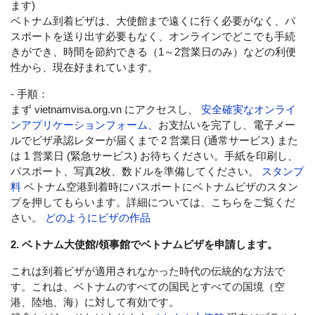
ます)
ベトナム到着ビザは、大使館まで遠くに行く必要がなく、パ
スポートを送り出す必要もなく、オンラインでどこでも手続
きができ、時間を節約できる（1～2営業日のみ）などの利便
性から、現在好まれています。
- 手順：
まず vietnamvisa.org.vn にアクセスし、
安全確実なオンライ
ンアプリケーションフォーム
、お支払いを完了し、電子メー
ルでビザ承認レターが届くまで 2 営業日 (通常サービス) また
は 1 営業日 (緊急サービス) お待ちください。手紙を印刷し、
パスポート、写真2枚、数ドルを準備してください。
スタンプ
料
ベトナム空港到着時にパスポートにベトナムビザのスタン
プを押してもらいます。詳細については、こちらをご覧くだ
さい。
どのようにビザの作品
2. ベトナム大使館/領事館でベトナムビザを申請します。
これは到着ビザが適用されなかった時代の伝統的な方法で
す。これは、ベトナムのすべての国民とすべての国境（空
港、陸地、海）に対して有効です。