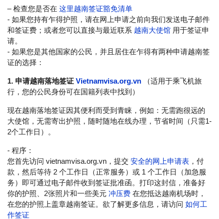
– 检查您是否在
这里越南签证豁免清单
- 如果您持有乍得护照，请在网上申请之前向我们发送电子邮件
和签证费；或者您可以直接与最近联系
越南大使馆
用于签证申
请。
- 如果您是其他国家的公民，并且居住在乍得有两种申请越南签
证的选择：
1. 申请越南落地签证
Vietnamvisa.org.vn
（适用于乘飞机旅
行，您的公民身份可在国籍列表中找到）
现在越南落地签证因其便利而受到青睐，例如：无需跑很远的
大使馆，无需寄出护照，随时随地在线办理，节省时间（只需1-
2个工作日）。
- 程序：
您首先访问 vietnamvisa.org.vn，提交
安全的网上申请表
，付
款，然后等待 2 个工作日（正常服务）或 1 个工作日（加急服
务）即可通过电子邮件收到签证批准函。打印这封信，准备好
你的护照、2张照片和一些美元
冲压费
在您抵达越南机场时，
在您的护照上盖章越南签证。欲了解更多信息，请访问
如何工
作签证