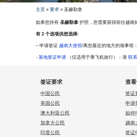
主页
»
要求
»
圣赫勒拿
如果您持有
圣赫勒拿
护照，您需要获得前往越南
有 2 个选项供您选择
:
– 申请签证
越南大使馆
/离您最近的地方的领事馆
-
落地签证申请
（仅适用于乘飞机旅行）：请
联
签证要求
查看
中国公民
签证
美国公民
申请
澳大利亚公民
如何
加拿大公民
越南
印度公民
签证