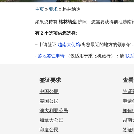
主页
»
要求
»
格林纳达
如果您持有
格林纳达
护照，您需要获得前往越南
有 2 个选项供您选择
:
– 申请签证
越南大使馆
/离您最近的地方的领事馆
-
落地签证申请
（仅适用于乘飞机旅行）：请
联
签证要求
查看
中国公民
签证
美国公民
申请
澳大利亚公民
如何
加拿大公民
越南
印度公民
签证