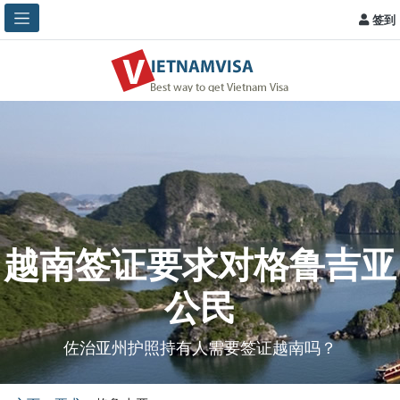
签到
越南签证要求对格鲁吉亚
公民
佐治亚州护照持有人需要签证越南吗？