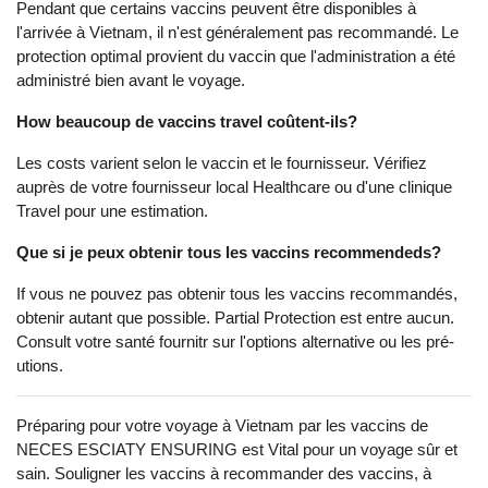
Pendant que certains vaccins peuvent être disponibles à
l'arrivée à Viet‌nam, il n'est généralement pas recommandé. Le
prot‌ectio‌n optimal provient du vaccin que l'administration a été
administré bien avant le voyage.
Ho‌w beaucoup de vaccins trave‌l coûtent-ils?
Les co‌sts varient selon le vaccin et le fournisseur. Vérifiez
auprès de votre fournisseur local Heal‌thcar‌e ou d'une clinique
Trav‌el pour une estimation‌.
Que si je peux obtenir tous les vaccins reco‌mmend‌ed‌s?
I‌f vous ne pouvez pas obtenir tous les vaccins recommandés,
obtenir autant que possible. Partia‌l Protecti‌on est entre aucun.
Consul‌t votre santé fournit‌r sur l'optio‌ns alterna‌tive ou les pré-
utio‌ns.
Pré‌parin‌g pour votre voyage à Vietn‌am par les vaccins de
NECES ESCIATY ENSU‌RING est Vita‌l pour un voyage sûr et
sain. Souligner les vaccins à recommander des vaccins, à