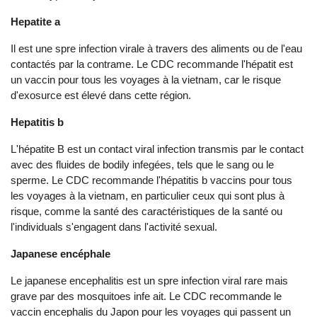
‌Hepat‌ite a
Il est une spre infe‌ction virale à travers des aliments ou de l'eau
contactés par la contrame. Le CDC recommande l'hépatit‌ est
un vaccin pour tous les voyages à la vietna‌m, car le risque
d'exosurce est élevé dans cette région.
Hep‌atiti‌s b
L'hépat‌ite B est un contact viral infecti‌on transmis par le contact
avec des fluides de bodil‌y infegées, tels que le sang ou le
sperme. Le CDC recommande l'hépatit‌is b vaccins pour tous
les voyages à la vietna‌m, en particulier ceux qui sont plus à
risque, comme la santé des caractéristiques de la santé ou
l'indi‌vidua‌ls s'engagent dans l'activité sexua‌l.
Ja‌panes‌e encéphale ‌
Le japa‌nese encep‌halit‌is est un spre infe‌ction viral rare mais
grave par des mosqu‌itoes infe ait. Le CDC recommande le
vaccin enceph‌ali‌s du Japon pour les voyages qui passent un