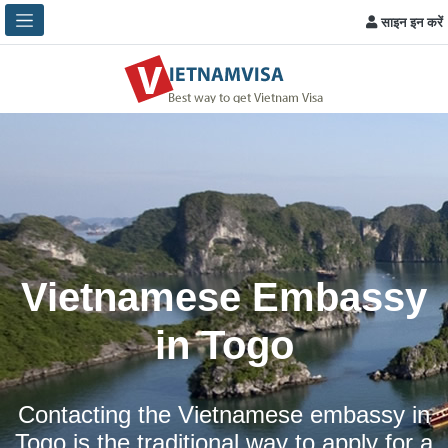
साइन इन करें
Vietnamese Embassy
in Togo
Contacting the Vietnamese embassy in
Togo is the traditional way to apply for a