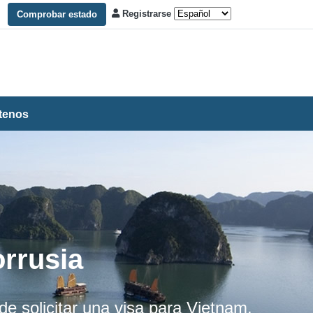
Registrarse
Comprobar estado
tenos
rrusia
de solicitar una visa para Vietnam.