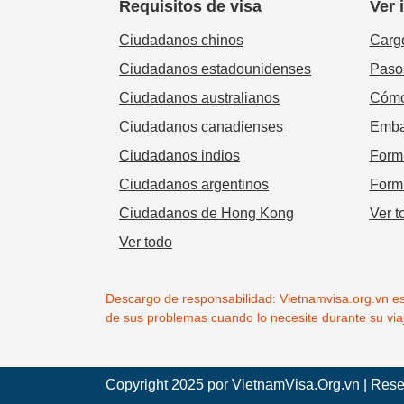
Requisitos de visa
Ver 
Ciudadanos chinos
Carg
Ciudadanos estadounidenses
Pasos
Ciudadanos australianos
Cómo 
Ciudadanos canadienses
Emba
Ciudadanos indios
Formu
Ciudadanos argentinos
Form
Ciudadanos de Hong Kong
Ver t
Ver todo
Descargo de responsabilidad: Vietnamvisa.org.vn es u
de sus problemas cuando lo necesite durante su via
Copyright 2025 por
VietnamVisa.Org.vn
| Rese